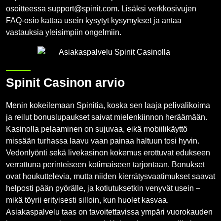
osoitteessa
support@spinit.com
. Lisäksi verkkosivujen
FAQ-osio kattaa usein kysytyt kysymykset ja antaa
vastauksia yleisimpiin ongelmiin.
Spinit Casinon arvio
Menin kokeilemaan Spinitia, koska sen laaja pelivalikoima
ja reilut bonuslupaukset saivat mielenkiinnon heräämään.
Kasinolla pelaaminen on sujuvaa, eikä mobiilikäyttö
missään turhassa laavu vaan painaa haltuun tosi hyvin.
Vedonlyönti sekä livekasinon kokemus erottuvat edukseen
verrattuna perinteiseen kotimaiseen tarjontaan. Bonukset
ovat houkuttelevia, mutta niiden kierrätysvaatimukset saavat
helposti pään pyörälle, ja kotiutuksetkin venyvät usein –
mikä töyrii erityisesti silloin, kun huolet kasvaa.
Asiakaspalvelu taas on tavoitettavissa ympäri vuorokauden