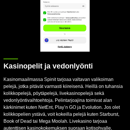
Kasinopelit ja vedonlyönti
Kasinomaailmassa Spinit tarjoaa valtavan valikoiman
pelejä, jotka pitävät varmasti kiireisenä. Heillä on tuhansia
kolikkopelejä, pöytäpelejä, livekasinopelejä sekä
vedonlyöntivaihtoehtoja. Pelintarjoajina toimivat alan
kärkinimet kuten NetEnt, Play’n GO ja Evolution. Jos olet
kolikkopelien ystävä, voit kokeilla pelejä kuten Starburst,
Book of Dead tai Mega Moolah. Livekasino tarjoaa
autenttisen kasinokokemuksen suoraan kotisohvalle.