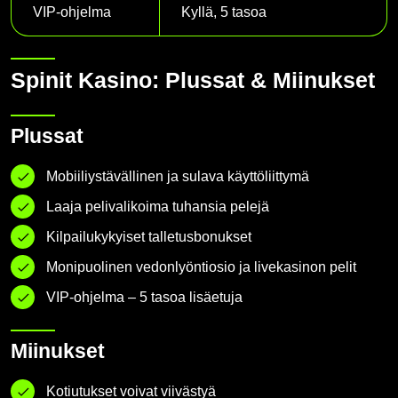
VIP-ohjelma
Kyllä, 5 tasoa
Spinit Kasino: Plussat & Miinukset
Plussat
Mobiiliystävällinen ja sulava käyttöliittymä
Laaja pelivalikoima tuhansia pelejä
Kilpailukykyiset talletusbonukset
Monipuolinen vedonlyöntiosio ja livekasinon pelit
VIP-ohjelma – 5 tasoa lisäetuja
Miinukset
Kotiutukset voivat viivästyä