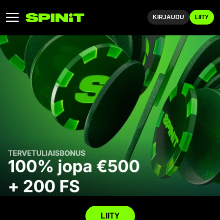
KIRJAUDU
LIITY
LIITY