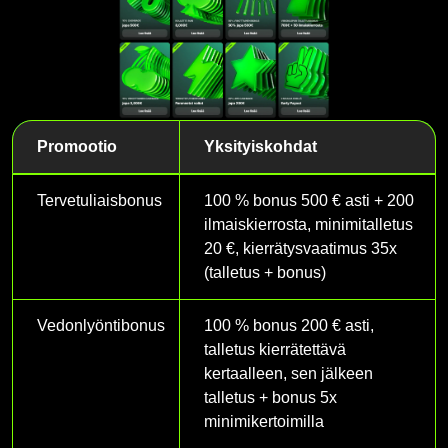
Promootio
Yksityiskohdat
Tervetuliaisbonus
100 % bonus 500 € asti + 200
ilmaiskierrosta, minimitalletus
20 €, kierrätysvaatimus 35x
(talletus + bonus)
Vedonlyöntibonus
100 % bonus 200 € asti,
talletus kierrätettävä
kertaalleen, sen jälkeen
talletus + bonus 5x
minimikertoimilla