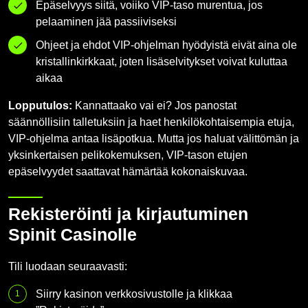
Epäselvyys siitä, voiiko VIP-taso murentua, jos
pelaaminen jää passiiviseksi
Ohjeet ja ehdot VIP-ohjelman hyödyistä eivät aina ole
kristallinkirkkaat, joten lisäselvitykset voivat kuluttaa
aikaa
Lopputulos:
Kannattaako vai ei? Jos panostat
säännöllisiin talletuksiin ja haet henkilökohtaisempia etuja,
VIP-ohjelma antaa lisäpotkua. Mutta jos haluat välittömän ja
yksinkertaisen pelikokemuksen, VIP-tason etujen
epäselvyydet saattavat hämärtää kokonaiskuvaa.
Rekisteröinti ja kirjautuminen
Spinit Casinolle
Tili luodaan seuraavasti:
Siirry kasinon verkkosivustolle ja klikkaa