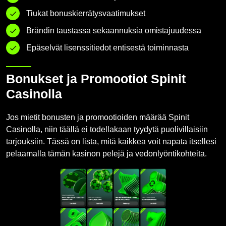
Tiukat bonuskierrätysvaatimukset
Brändin taustassa sekaannuksia omistajuudessa
Epäselvät lisenssitiedot entisestä toiminnasta
Bonukset ja Promootiot Spinit
Casinolla
Jos mietit bonusten ja promootioiden määrää Spinit
Casinolla, niin täällä ei todellakaan tyydytä puolivillaisiin
tarjouksiin. Tässä on lista, mitä kaikkea voit napata itsellesi
pelaamalla tämän kasinon pelejä ja vedonlyöntikohteita.