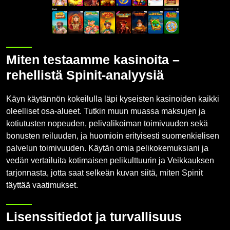
Miten testaamme kasinoita –
rehellistä Spinit-analyysiä
Käyn käytännön kokeilulla läpi kyseisten kasinoiden kaikki
oleelliset osa-alueet. Tutkin muun muassa maksujen ja
kotiutusten nopeuden, pelivalikoiman toimivuuden sekä
bonusten reiluuden, ja huomioin erityisesti suomenkielisen
palvelun toimivuuden. Käytän omia pelikokemuksiani ja
vedän vertailuita kotimaisen pelikulttuurin ja Veikkauksen
tarjonnasta, jotta saat selkeän kuvan siitä, miten Spinit
täyttää vaatimukset.
Lisenssitiedot ja turvallisuus