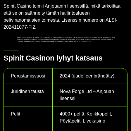
Spinit Casino toimii Anjouanin lisenssillä, mikä tarkoittaa,
että se on säännelty tämän hallintoalueen
peliviranomaisten toimesta. Lisenssin numero on ALSI-
202411077-FI2.
Spinit Casinon lyhyt katsaus
Perustamisvuosi
2024 (uudelleenbrändätty)
Juridinen tausta
Nova Forge Ltd – Anjouan
lisenssi
Pelit
4000+ peliä, Kolikkopelit,
Pöytäpelit, Livekasino