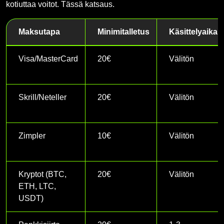
kotiuttaa voitot. Tässä katsaus.
Maksutapa
Minimitalletus
Käsittelyaika
Visa/MasterCard
20€
Välitön
Skrill/Neteller
20€
Välitön
Zimpler
10€
Välitön
Kryptot (BTC,
20€
Välitön
ETH, LTC,
USDT)