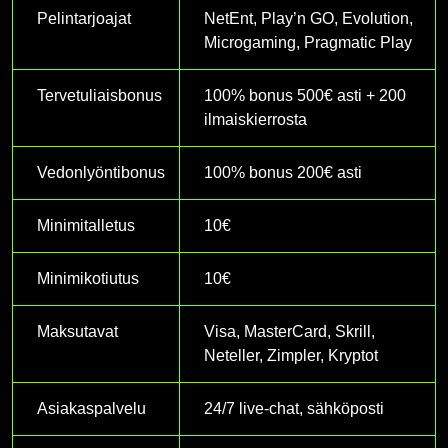
Pelintarjoajat
NetEnt, Play’n GO, Evolution,
Microgaming, Pragmatic Play
Tervetuliaisbonus
100% bonus 500€ asti + 200
ilmaiskierrosta
Vedonlyöntibonus
100% bonus 200€ asti
Minimitalletus
10€
Minimikotiutus
10€
Maksutavat
Visa, MasterCard, Skrill,
Neteller, Zimpler, Kryptot
Asiakaspalvelu
24/7 live-chat, sähköposti